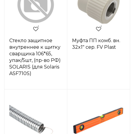
Стекло защитное
Муфта ПП комб. вн.
внутреннее к щитку
32x1" сер. FV Plast
сварщика 106*65,
упак/5шт, (пр-во РФ)
SOLARIS (для Solaris
ASF710S)