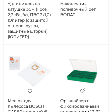
Удлинитель на
Наконечник
катушке 30м (1 роз.,
поливочный рег.
2,2кВт, б/з, ПВС 2х1,0)
ВОЛАТ
Юпитер (с защитой
от перегрузки,
защитные шторки)
(ЮПИТЕР)
Мешок для
Органайзер с
пылесоса BOSCH
фиксированными
GAS 50 сменный (5
отделениями 13-32