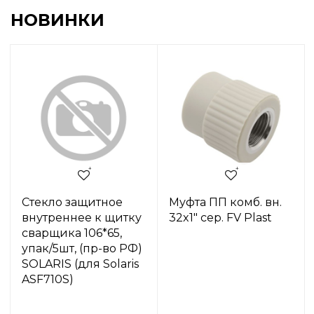
НОВИНКИ
Стекло защитное
Муфта ПП комб. вн.
внутреннее к щитку
32x1" сер. FV Plast
сварщика 106*65,
упак/5шт, (пр-во РФ)
SOLARIS (для Solaris
ASF710S)