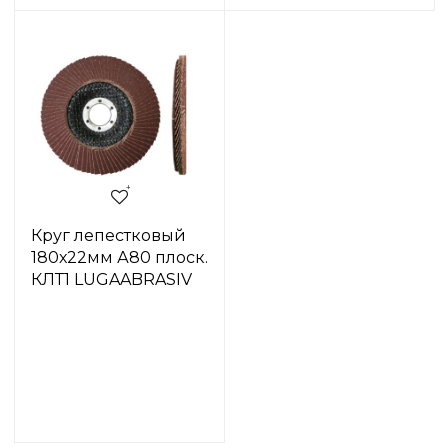
Круг лепестковый
180х22мм А80 плоск.
КЛТ1 LUGAABRASIV