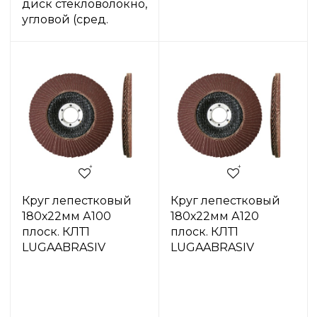
диск стекловолокно,
угловой (сред.
Круг лепестковый
Круг лепестковый
180х22мм А100
180х22мм А120
плоск. КЛТ1
плоск. КЛТ1
LUGAABRASIV
LUGAABRASIV